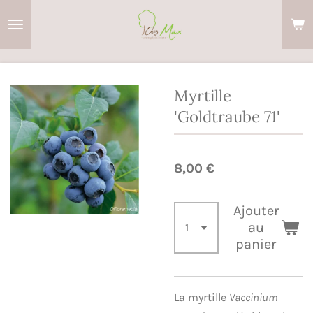
Passer
au
contenu
principal
Myrtille
'Goldtraube 71'
8,00 €
Ajouter
au
panier
La myrtille
Vaccinium