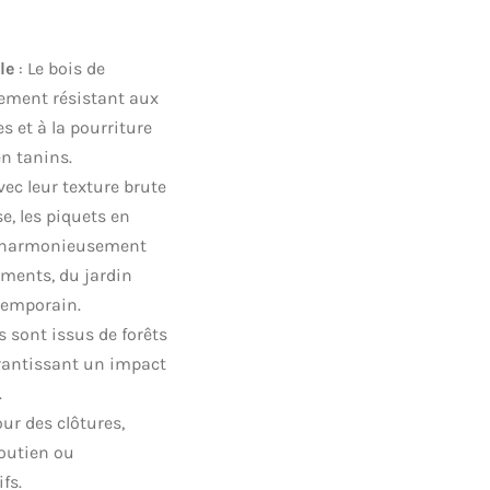
le
: Le bois de
lement résistant aux
s et à la pourriture
en tanins.
vec leur texture brute
e, les piquets en
t harmonieusement
ments, du jardin
temporain.
s sont issus de forêts
rantissant un impact
.
our des clôtures,
soutien ou
fs.