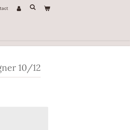
tact
gner 10/12