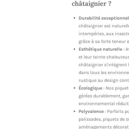
châtaignier ?
Durabilité exceptionnel
châtaignier est naturel
intempéries, aux insecte
grâce à sa forte teneur 
Esthétique naturelle
: A
et leur teinte chaleureus
châtaignier s’intègren
dans tous les environne
rustique au design con
Écologique
: Nos piquet
gérées durablement, ga
environnemental réduit
Polyvalence
: Parfaits p
palissades, piquets de 
aménagements décorati