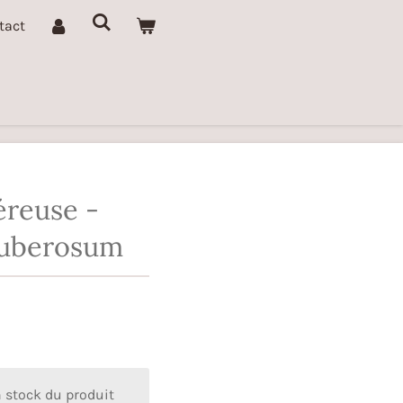
tact
éreuse -
tuberosum
n stock du produit