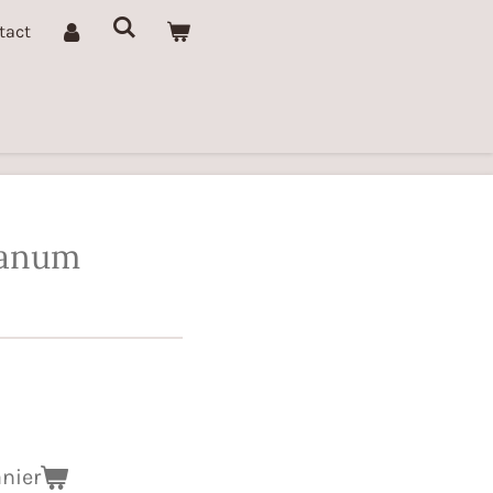
tact
ganum
anier