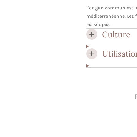
L'origan commun est la
méditerranéenne. Les fe
les soupes.
Culture
Utilisati
É
v