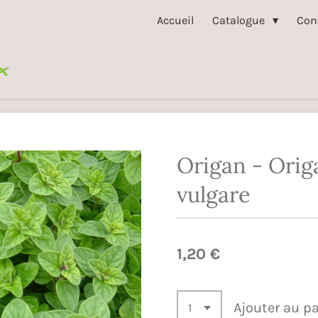
Accueil
Catalogue
Con
Origan - Ori
vulgare
1,20 €
Ajouter au p