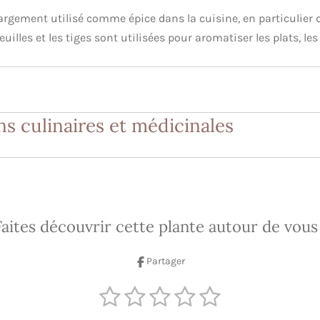
rgement utilisé comme épice dans la cuisine, en particulier 
uilles et les tiges sont utilisées pour aromatiser les plats, les
ons culinaires et médicinales
Faites découvrir cette plante autour de vous 
Partager
1
2
3
4
5
E
n
é
é
é
é
é
v