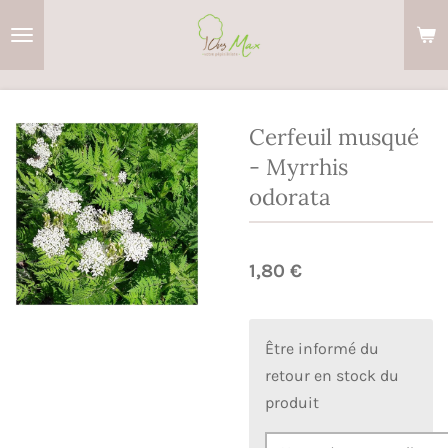
Passer
au
contenu
principal
Cerfeuil musqué
- Myrrhis
odorata
1,80 €
Être informé du
retour en stock du
produit