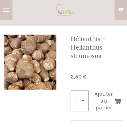
Passer
au
contenu
principal
Hélianthis -
Helianthus
strumosus
2,50 €
Ajouter
au
panier