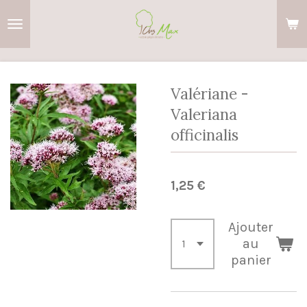
Passer
au
contenu
principal
Valériane -
Valeriana
officinalis
1,25 €
Ajouter
au
panier