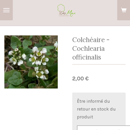
Passer
au
contenu
principal
Colchéaire -
Cochlearia
officinalis
2,00 €
Être informé du
retour en stock du
produit