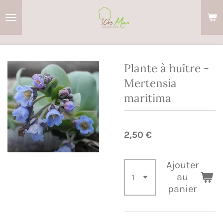
Passer
au
contenu
principal
Plante à huître -
Mertensia
maritima
2,50 €
Ajouter
au
panier