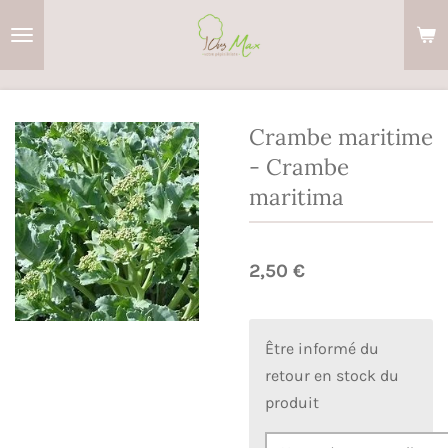
Passer
au
contenu
principal
Crambe maritime
- Crambe
maritima
2,50 €
Être informé du
retour en stock du
produit