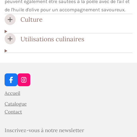
peuvent également être sautées à la poêle avec de l'ail et
de l'huile d'olive pour un accompagnement savoureux.
Culture
Utilisations culinaires
F
I
a
n
Accueil
c
s
e
t
Catalogue
b
a
o
g
Contact
o
r
k
a
m
Inscrivez-vous à notre newsletter