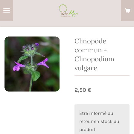
Passer
au
contenu
principal
Clinopode
commun -
Clinopodium
vulgare
2,50 €
Être informé du
retour en stock du
produit