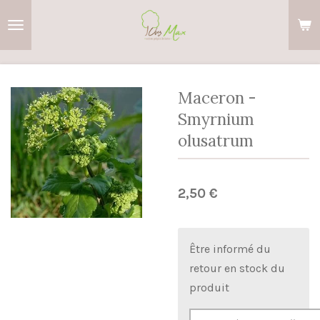
Passer
au
contenu
principal
Maceron -
Smyrnium
olusatrum
2,50 €
Être informé du
retour en stock du
produit