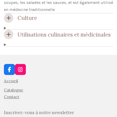
soupes, les salades et les sauces, et est également utilisé
en médecine traditionnelle
Culture
Utilisations culinaires et médicinales
F
I
a
n
Accueil
c
s
e
t
Catalogue
b
a
o
g
Contact
o
r
k
a
m
Inscrivez-vous à notre newsletter